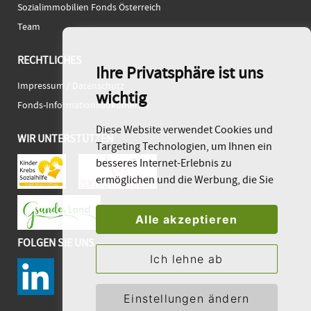
Sozialimmobilien Fonds Österreich
Team
RECHTLICHES
Ihre Privatsphäre ist uns
Impressum / Datenschutz
wichtig
Fonds-Informationsdokumente
Diese Website verwendet Cookies und
WIR UNTERSTÜTZEN
Targeting Technologien, um Ihnen ein
besseres Internet-Erlebnis zu
ermöglichen und die Werbung, die Sie
sehen, besser an Ihre Bedürfnisse
anzupassen. Diese Technologien
Alle akzeptieren
nutzen wir außerdem, um Ergebnisse
FOLGEN SIE UNS
zu messen, um zu verstehen, woher
Ich lehne ab
unsere Besucher kommen oder um
unsere Website weiter zu entwickeln.
Einstellungen ändern