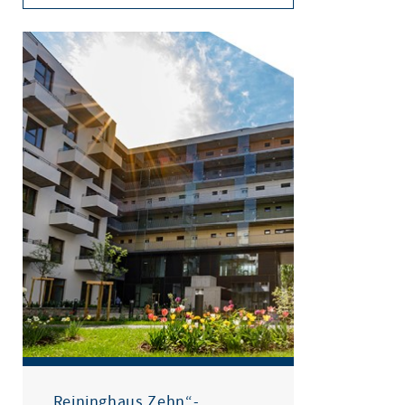
„Reininghaus Zehn“-