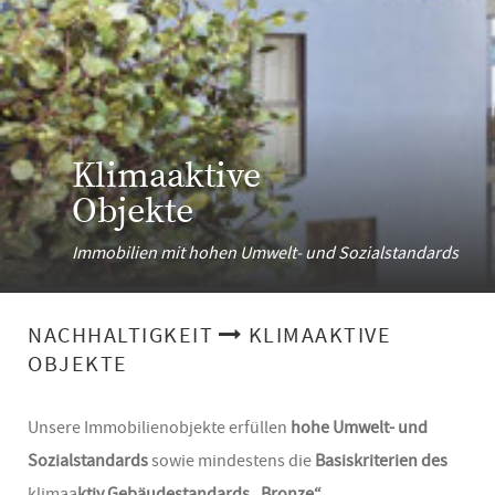
Klimaaktive
Objekte
Immobilien mit hohen Umwelt- und Sozialstandards
NACHHALTIGKEIT
KLIMAAKTIVE
OBJEKTE
Unsere Immobilienobjekte erfüllen
hohe Umwelt- und
Sozialstandards
sowie mindestens die
Basiskriterien des
klimaa
ktiv Gebäudestandards „Bronze“
.