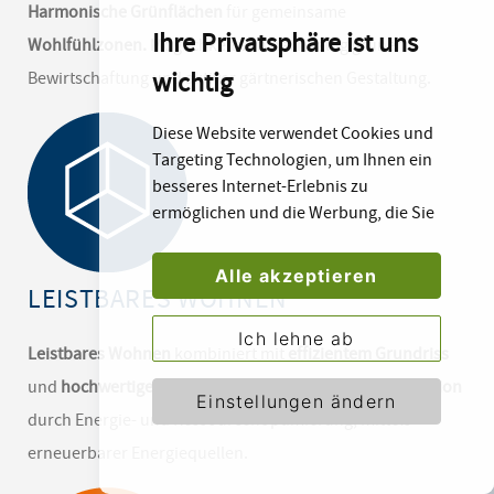
Harmonische Grünflächen
für gemeinsame
Ihre Privatsphäre ist uns
Wohlfühlzonen.
Möglichkeit von nachhaltig grüner
wichtig
Bewirtschaftung und aktiver gärtnerischen Gestaltung.
Diese Website verwendet Cookies und
Targeting Technologien, um Ihnen ein
besseres Internet-Erlebnis zu
ermöglichen und die Werbung, die Sie
sehen, besser an Ihre Bedürfnisse
anzupassen. Diese Technologien
Alle akzeptieren
nutzen wir außerdem, um Ergebnisse
LEISTBARES WOHNEN
zu messen, um zu verstehen, woher
Ich lehne ab
unsere Besucher kommen oder um
Leistbares Wohnen
kombiniert mit
effizientem Grundriss
unsere Website weiter zu entwickeln.
und
hochwertigem Konform.
Nachhaltige Kostenreduktion
Einstellungen ändern
durch Energie- und Ressourcenoptimierung, mittels
erneuerbarer Energiequellen.