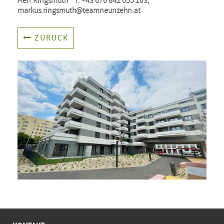
Herr Ringsmuth    T: +43 676 842 055 103, 
markus.ringsmuth@teamneunzehn.at
ZURÜCK