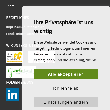
Team
RECHTLICHES
Ihre Privatsphäre ist uns
Impressum / Datenschutz
wichtig
Fonds-Informationsdokumente
Diese Website verwendet Cookies und
WIR UNTERSTÜTZEN
Targeting Technologien, um Ihnen ein
besseres Internet-Erlebnis zu
ermöglichen und die Werbung, die Sie
sehen, besser an Ihre Bedürfnisse
anzupassen. Diese Technologien
Alle akzeptieren
nutzen wir außerdem, um Ergebnisse
FOLGEN SIE UNS
zu messen, um zu verstehen, woher
Ich lehne ab
unsere Besucher kommen oder um
unsere Website weiter zu entwickeln.
Einstellungen ändern