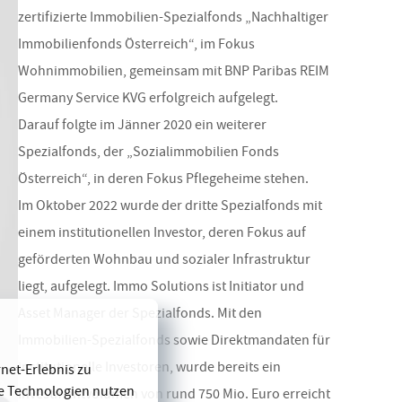
zertifizierte Immobilien-Spezialfonds „Nach­haltiger
Immobilienfonds Österreich“, im Fokus
Wohnimmobilien, gemeinsam mit BNP Paribas REIM
Germany Service KVG erfolgreich aufgelegt.
Darauf folgte im Jänner 2020 ein weiterer
Spezialfonds, der „Sozialimmobilien Fonds
Österreich“, in deren Fokus Pflegeheime stehen.
Im Oktober 2022 wurde der dritte Spezialfonds mit
einem institutionellen Investor, deren Fokus auf
geförderten Wohnbau und sozialer Infrastruktur
liegt, aufgelegt. Immo Solutions ist Initiator und
Asset Manager der Spezialfonds. Mit den
Immobilien-Spezialfonds sowie Direktmandaten für
institutionelle Investoren, wurde bereits ein
net-Erlebnis zu
se Technologien nutzen
Investmentvolumen von rund 750 Mio. Euro erreicht