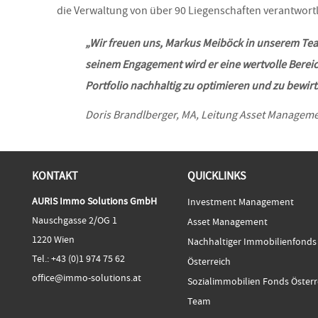
die Verwaltung von über 90 Liegenschaften verantwortl
„Wir freuen uns, Markus Meiböck in unserem Tea
seinem Engagement wird er eine wertvolle Berei
Portfolio nachhaltig zu optimieren und zu bewirt
Doris Brandlberger, MA, Leitung Asset Managem
KONTAKT
QUICKLINKS
AURIS Immo Solutions GmbH
Investment Management
Nauschgasse 2/OG 1
Asset Management
1220 Wien
Nachhaltiger Immobilienfonds
Tel.:
+43 (0)1 974 75 62
Österreich
office@immo-solutions.at
Sozialimmobilien Fonds Österr
Team