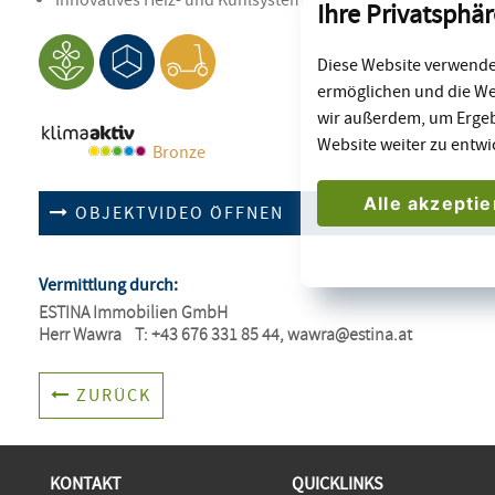
Innovatives Heiz- und Kühlsystem
Ihre Privatsphär
Diese Website verwendet
ermöglichen und die We
wir außerdem, um Erge
Website weiter zu entwi
Bronze
Alle akzepti
OBJEKTVIDEO ÖFFNEN
Vermittlung durch:
ESTINA Immobilien GmbH

Herr Wawra    T: +43 676 331 85 44, 
wawra@estina.at
ZURÜCK
KONTAKT
QUICKLINKS